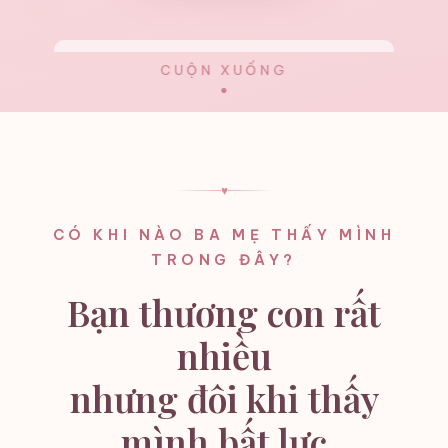
CUỘN XUỐNG
♥
CÓ KHI NÀO BA MẸ THẤY MÌNH
TRONG ĐÂY?
Bạn thương con rất
nhiều
nhưng đôi khi thấy
mình bất lực