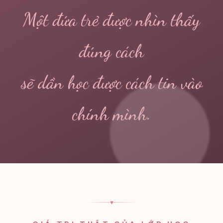
Một đứa trẻ được nhìn thấy
đúng cách
sẽ dần học được cách tin vào
chính mình.
♥