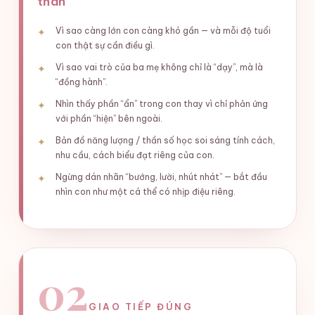
thân
Vì sao càng lớn con càng khó gần — và mỗi độ tuổi
con thật sự cần điều gì.
Vì sao vai trò của ba mẹ không chỉ là “dạy”, mà là
“đồng hành”.
Nhìn thấy phần “ẩn” trong con thay vì chỉ phản ứng
với phần “hiện” bên ngoài.
Bản đồ năng lượng / thần số học soi sáng tính cách,
nhu cầu, cách biểu đạt riêng của con.
Ngừng dán nhãn “bướng, lười, nhút nhát” — bắt đầu
nhìn con như một cá thể có nhịp điệu riêng.
02
GIAO TIẾP ĐÚNG