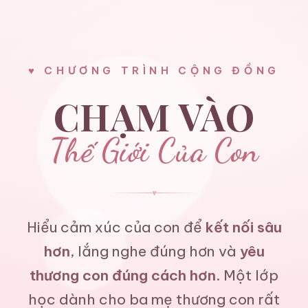
♥ CHƯƠNG TRÌNH CỘNG ĐỒNG
CHẠM VÀO
Thế Giới Của Con
♥
Hiểu cảm xúc của con để
kết nối sâu
hơn
, lắng nghe đúng hơn và
yêu
thương con đúng cách hơn
. Một lớp
học dành cho ba mẹ thương con rất