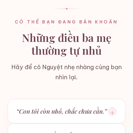
♥
CÓ THỂ BẠN ĐANG BĂN KHOĂN
Những điều ba mẹ
thường tự nhủ
Hãy để cô Nguyệt nhẹ nhàng cùng bạn
nhìn lại.
“Con tôi còn nhỏ, chắc chưa cần.”
+
Chính những năm đầu đời là lúc con hình thành cảm xúc,
niềm tin và cách nhìn về bản thân. Những gì con nhận