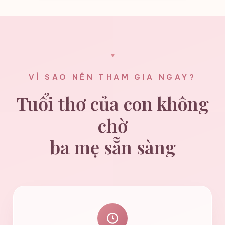
một cách lắng nghe khác — mối quan hệ đã có thể bắt
đầu mềm lại.
♥
VÌ SAO NÊN THAM GIA NGAY?
Tuổi thơ của con không
chờ
ba mẹ sẵn sàng